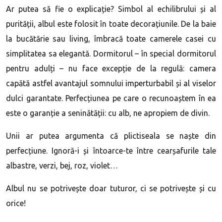
Ar putea să fie o explicație? Simbol al echilibrului și al
purității, albul este folosit în toate decorațiunile. De la baie
la bucătărie sau living, îmbracă toate camerele casei cu
simplitatea sa elegantă. Dormitorul – în special dormitorul
pentru adulți – nu face excepție de la regulă: camera
capătă astfel avantajul somnului imperturbabil și al viselor
dulci garantate. Perfecțiunea pe care o recunoaștem în ea
este o garanție a seninătății: cu alb, ne apropiem de divin.
Unii ar putea argumenta că plictiseala se naște din
perfecțiune. Ignoră-i și întoarce-te între cearșafurile tale
albastre, verzi, bej, roz, violet…
Albul nu se potrivește doar tuturor, ci se potrivește și cu
orice!