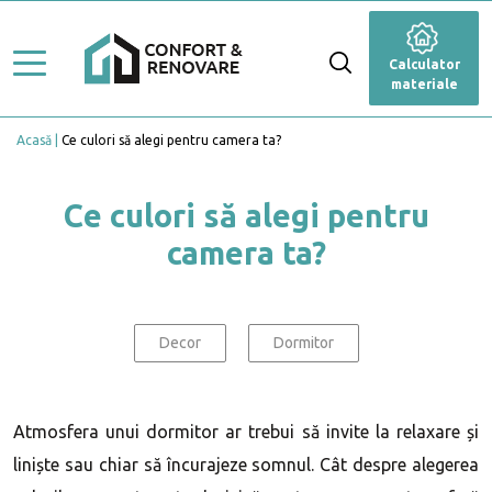
Stiluri de amenajare
Renovare
Calculator
Ghid Lucrări
materiale
Dormitor
Top Proiecte
Acasă
Ce culori să alegi pentru camera ta?
Baie
Servicii
Cameră de zi
Ce culori să alegi pentru
Profesioniști
camera ta?
Bucătărie
Caută Expert
Blog
Anexă
Calculator materiale
Decor
Dormitor
Fațadă
Grădină și terasă
Atmosfera unui dormitor ar trebui să invite la relaxare și
liniște sau chiar să încurajeze somnul. Cât despre alegerea