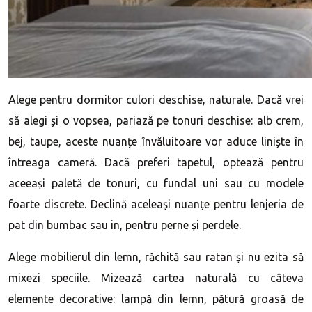
Alege pentru dormitor culori deschise, naturale. Dacă vrei
să alegi și o vopsea, pariază pe tonuri deschise: alb crem,
bej, taupe, aceste nuanțe învăluitoare vor aduce liniște în
întreaga cameră. Dacă preferi tapetul, optează pentru
aceeași paletă de tonuri, cu fundal uni sau cu modele
foarte discrete. Declină aceleași nuanțe pentru lenjeria de
pat din bumbac sau in, pentru perne și perdele.
Alege mobilierul din lemn, răchită sau ratan și nu ezita să
mixezi speciile. Mizează cartea naturală cu câteva
elemente decorative: lampă din lemn, pătură groasă de