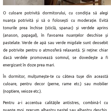
O culoare potrivită dormitorului, cu condiția să alegi
nuanța potrivită și să o folosești cu moderație. Evită
tonurile prea închise (sticlă, spanac) și verdele aprins
(anason, papagal), în favoarea nuanțelor deschise și
pastelate. Verde de apă sau verde migdale sunt deosebit
de potrivite pentru o atmosferă relaxantă. Și reține: chiar
dacă verdele promovează somnul, se dovedește a fi
energizant în doze prea mari.
În dormitor, mulțumește-te cu câteva tușe din această
culoare, pentru decor (perne, rame etc.) sau mobilier
(noptiere, veioze etc.).
Pentru a-i accentua calitățile antistres, combină-l cu
nuanțe moi, precum albastru pastel sau albastru deschis,