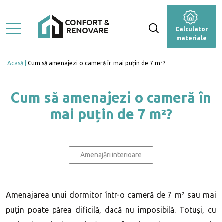
Stiluri de amenajare
Renovare
Calculator
Ghid Lucrări
materiale
Dormitor
Top Proiecte
Acasă
Cum să amenajezi o cameră în mai puțin de 7 m²?
Baie
Servicii
Cameră de zi
Cum să amenajezi o cameră în
Profesioniști
mai puțin de 7 m²?
Bucătărie
Caută Expert
Blog
Anexă
Calculator materiale
Amenajări interioare
Fațadă
Grădină și terasă
Amenajarea unui dormitor într-o cameră de 7 m² sau mai
puțin poate părea dificilă, dacă nu imposibilă. Totuși, cu