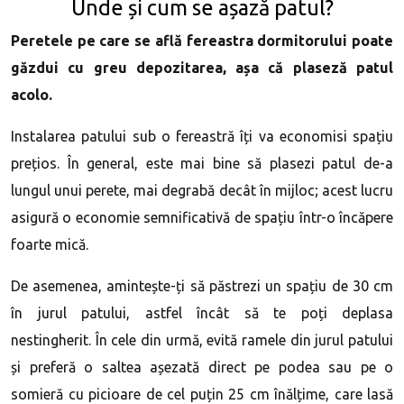
Unde și cum se așază patul?
Peretele pe care se află fereastra dormitorului poate
găzdui cu greu depozitarea, așa că plaseză patul
acolo.
Instalarea patului sub o fereastră îți va economisi spațiu
prețios. În general, este mai bine să plasezi patul de-a
lungul unui perete, mai degrabă decât în ​​mijloc; acest lucru
asigură o economie semnificativă de spațiu într-o încăpere
foarte mică.
De asemenea, amintește-ți să păstrezi un spațiu de 30 cm
în jurul patului, astfel încât să te poți deplasa
nestingherit. În cele din urmă, evită ramele din jurul patului
și preferă o saltea așezată direct pe podea sau pe o
somieră cu picioare de cel puțin 25 cm înălțime, care lasă