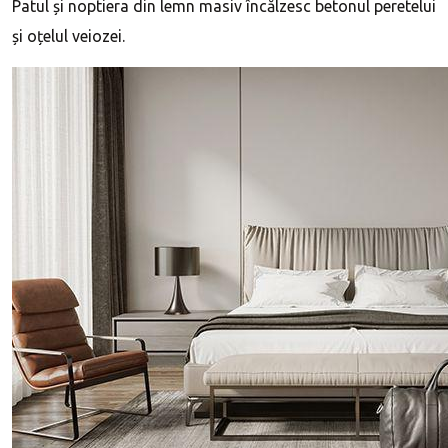
Patul și noptiera din lemn masiv încălzesc betonul peretelui
și oțelul veiozei.