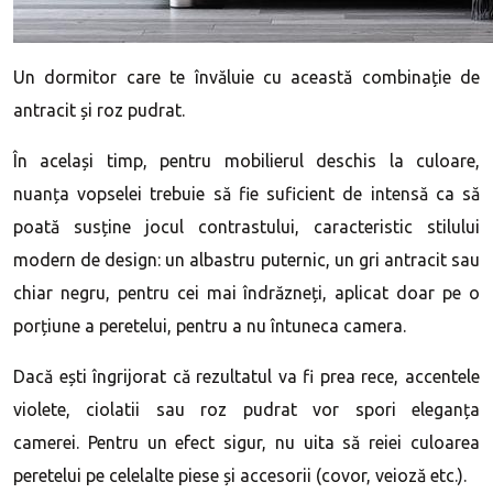
Un dormitor care te învăluie cu această combinație de
antracit și roz pudrat.
În același timp, pentru mobilierul deschis la culoare,
nuanța vopselei trebuie să fie suficient de intensă ca să
poată susține jocul contrastului, caracteristic stilului
modern de design: un albastru puternic, un gri antracit sau
chiar negru, pentru cei mai îndrăzneți, aplicat doar pe o
porțiune a peretelui, pentru a nu întuneca camera.
Dacă ești îngrijorat că rezultatul va fi prea rece, accentele
violete, ciolatii sau roz pudrat vor spori eleganța
camerei. Pentru un efect sigur, nu uita să reiei culoarea
peretelui pe celelalte piese și accesorii (covor, veioză etc.).