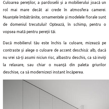
Culoarea pereților, a pardoselii și a mobilierului joacă un
rol mai mare decât ai crede în atmosfera camerei.
Nuanțele îmbătrânite, ornamentele și modelele florale sunt
de domeniul trecutului! Optează, în schimp, pentru o
vopsea mată pentru pereții tăi.
Dacă mobilierul tău este închis la culoare, mizează pe
contraste și alege o culoare de accent deschisă: alb, dacă
nu vrei să-ți asumi niciun risc, albastru deschis, ca să inviți
la relaxare, sau chiar o nuanță din paleta griurilor
deschise, ca să modernizezi instant încăperea.