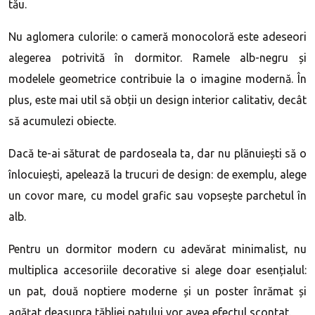
tău.
Nu aglomera culorile: o cameră monocoloră este adeseori
alegerea potrivită în dormitor. Ramele alb-negru și
modelele geometrice contribuie la o imagine modernă. În
plus, este mai util să obții un design interior calitativ, decât
să acumulezi obiecte.
Dacă te-ai săturat de pardoseala ta, dar nu plănuiești să o
înlocuiești, apelează la trucuri de design: de exemplu, alege
un covor mare, cu model grafic sau vopsește parchetul în
alb.
Pentru un dormitor modern cu adevărat minimalist, nu
multiplica accesoriile decorative si alege doar esențialul:
un pat, două noptiere moderne și un poster înrămat și
agățat deasupra tăbliei patului vor avea efectul scontat.