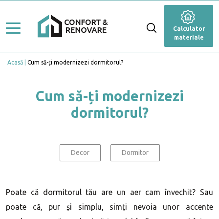
Stiluri de amenajare
Renovare
Calculator
Ghid Lucrări
materiale
Dormitor
Top Proiecte
Acasă
Cum să-ți modernizezi dormitorul?
Baie
Servicii
Cameră de zi
Cum să-ți modernizezi
Profesioniști
dormitorul?
Bucătărie
Caută Expert
Blog
Anexă
Calculator materiale
Decor
Dormitor
Fațadă
Grădină și terasă
Poate că dormitorul tău are un aer cam învechit? Sau
poate că, pur și simplu, simți nevoia unor accente