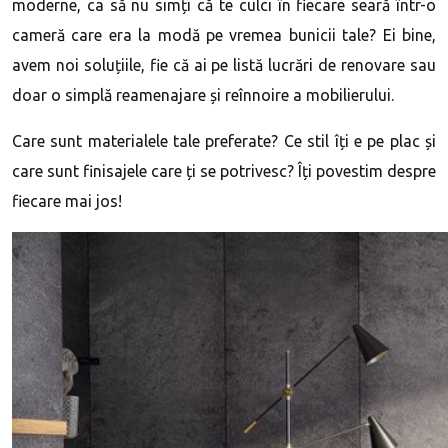
moderne, ca să nu simți că te culci în fiecare seară într-o
cameră care era la modă pe vremea bunicii tale? Ei bine,
avem noi soluțiile, fie că ai pe listă lucrări de renovare sau
doar o simplă reamenajare și reînnoire a mobilierului.
Care sunt materialele tale preferate? Ce stil îți e pe plac și
care sunt finisajele care ți se potrivesc? Îți povestim despre
fiecare mai jos!