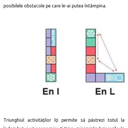
posibilele obstacole pe care le-ai putea întâmpina.
Triunghiul activităților îți permite să păstrezi totul la