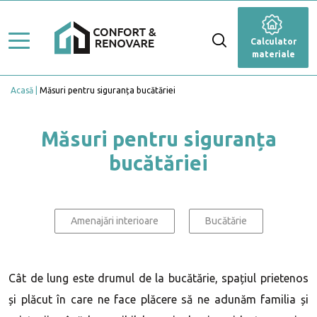
Stiluri de amenajare
Renovare
Calculator
Ghid Lucrări
materiale
Dormitor
Top Proiecte
Acasă
Măsuri pentru siguranța bucătăriei
Baie
Servicii
Cameră de zi
Măsuri pentru siguranța
Profesioniști
bucătăriei
Bucătărie
Caută Expert
Blog
Anexă
Calculator materiale
Amenajări interioare
Bucătărie
Fațadă
Grădină și terasă
Cât de lung este drumul de la bucătărie, spațiul prietenos
și plăcut în care ne face plăcere să ne adunăm familia și