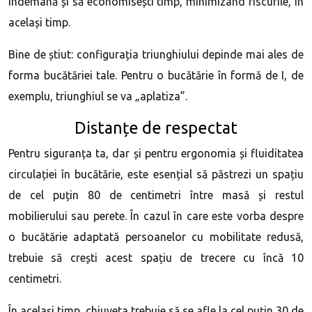
îndemână și să economisești timp, minimizând riscurile, în
același timp.
Bine de știut: configurația triunghiului depinde mai ales de
forma bucătăriei tale. Pentru o bucătărie în formă de I, de
exemplu, triunghiul se va „aplatiza”.
Distanțe de respectat
Pentru siguranța ta, dar și pentru ergonomia și fluiditatea
circulației în bucătărie, este esențial să păstrezi un spațiu
de cel puțin 80 de centimetri între masă și restul
mobilierului sau perete. În cazul în care este vorba despre
o bucătărie adaptată persoanelor cu mobilitate redusă,
trebuie să crești acest spațiu de trecere cu încă 10
centimetri.
În același timp, chiuveta trebuie să se afle la cel puțin 30 de