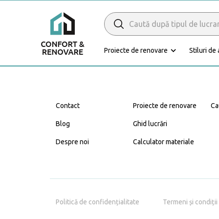
Search
for:
Proiecte de renovare
Stiluri de
Caută Expert
Renovare
Contact
Proiecte de renovare
Ca
Blog
Ghid lucrări
Despre noi
Calculator materiale
Bucătărie
Politică de confidențialitate
Termeni și condiții