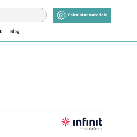
Calculator materiale
ti
Blog
Cameră de zi
Grădină și terasă