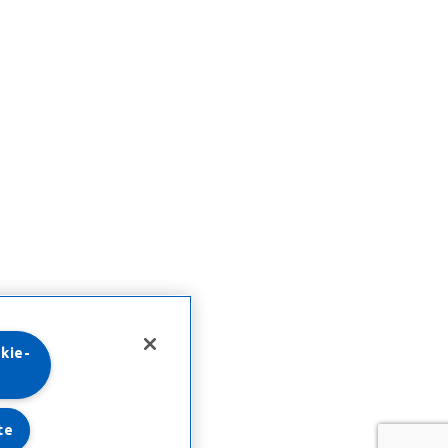
kie-
te