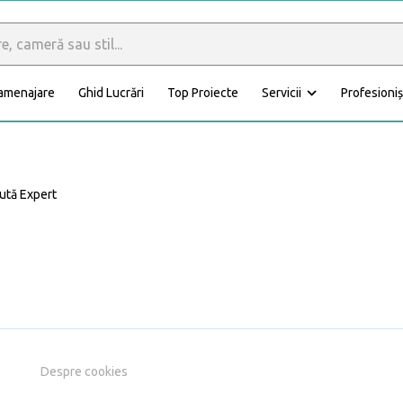
 amenajare
Ghid Lucrări
Top Proiecte
Servicii
Profesioniș
Calculator materiale
Dormitor
Baie
ută Expert
Anexă
Fațadă
Despre cookies