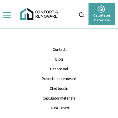
Stiluri de amenajare
Renovare
Calculator
Ghid Lucrări
materiale
Dormitor
Top Proiecte
Baie
Servicii
Cameră de zi
Contact
Profesioniști
Blog
Bucătărie
Caută Expert
Despre noi
Blog
Anexă
Calculator materiale
Proiecte de renovare
Fațadă
Ghid lucrări
Calculator materiale
Grădină și terasă
Caută Expert