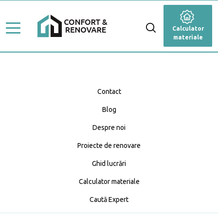
Stiluri de amenajare
Renovare
Calculator
Ghid Lucrări
materiale
Dormitor
Top Proiecte
Baie
Servicii
Cameră de zi
Contact
Profesioniști
Blog
Bucătărie
Caută Expert
Despre noi
Blog
Anexă
Calculator materiale
Proiecte de renovare
Fațadă
Ghid lucrări
Calculator materiale
Grădină și terasă
Caută Expert