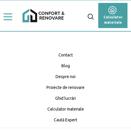
Stiluri de amenajare
Renovare
Calculator
Ghid Lucrări
materiale
Dormitor
Top Proiecte
Baie
Servicii
Cameră de zi
Contact
Profesioniști
Blog
Bucătărie
Caută Expert
Despre noi
Blog
Anexă
Calculator materiale
Proiecte de renovare
Fațadă
Ghid lucrări
Calculator materiale
Grădină și terasă
Caută Expert