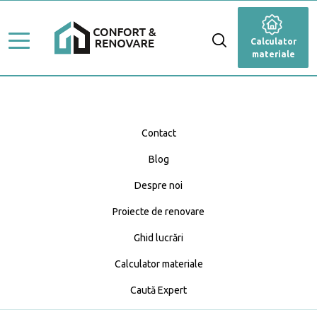
Stiluri de amenajare
Renovare
Calculator
Ghid Lucrări
materiale
Dormitor
Top Proiecte
Baie
Servicii
Cameră de zi
Contact
Profesioniști
Blog
Bucătărie
Caută Expert
Despre noi
Blog
Anexă
Calculator materiale
Proiecte de renovare
Fațadă
Ghid lucrări
Calculator materiale
Grădină și terasă
Caută Expert