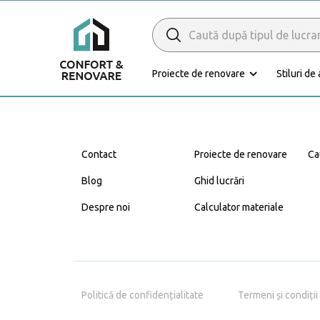
Search
for:
Proiecte de renovare
Stiluri de
Caută Expert
Renovare
Contact
Proiecte de renovare
Ca
Blog
Ghid lucrări
Despre noi
Calculator materiale
Bucătărie
Politică de confidențialitate
Termeni și condiții