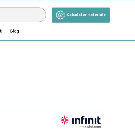
Calculator materiale
ti
Blog
Cameră de zi
Grădină și terasă