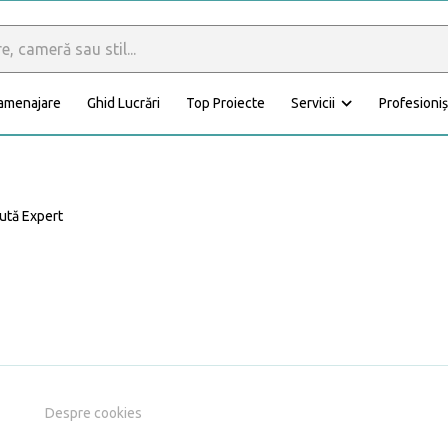
 amenajare
Ghid Lucrări
Top Proiecte
Servicii
Profesioniș
Calculator materiale
Dormitor
Baie
ută Expert
Anexă
Fațadă
Despre cookies