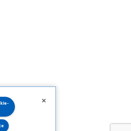
kie-
te