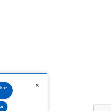
kie-
te