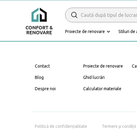
Search
for:
Proiecte de renovare
Stiluri de
Caută Expert
Renovare
Contact
Proiecte de renovare
Ca
Blog
Ghid lucrări
Despre noi
Calculator materiale
Bucătărie
Politică de confidențialitate
Termeni și condiții