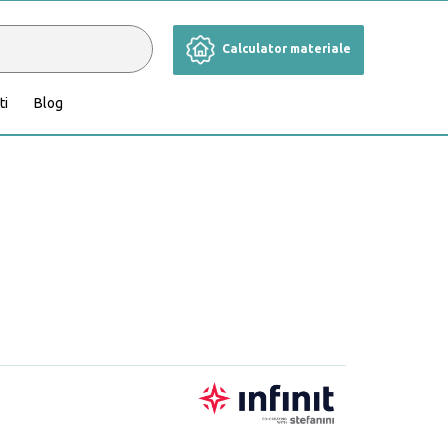
Calculator materiale
ti
Blog
Cameră de zi
Grădină și terasă