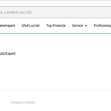
 amenajare
Ghid Lucrări
Top Proiecte
Servicii
Profesioniș
Calculator materiale
Dormitor
Baie
ută Expert
Anexă
Fațadă
Despre cookies