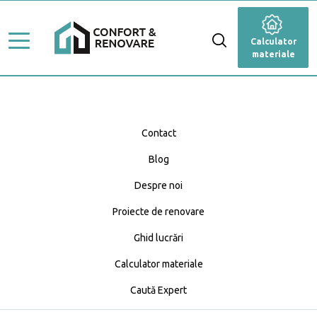
Stiluri de amenajare
Renovare
Calculator
Ghid Lucrări
materiale
Dormitor
Top Proiecte
Baie
Servicii
Cameră de zi
Contact
Profesioniști
Blog
Bucătărie
Caută Expert
Despre noi
Blog
Anexă
Calculator materiale
Proiecte de renovare
Fațadă
Ghid lucrări
Calculator materiale
Grădină și terasă
Caută Expert