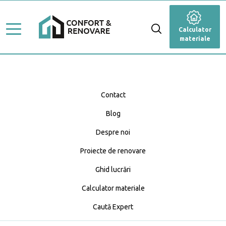
Stiluri de amenajare
Renovare
Calculator
Ghid Lucrări
materiale
Dormitor
Top Proiecte
Baie
Servicii
Cameră de zi
Contact
Profesioniști
Blog
Bucătărie
Caută Expert
Despre noi
Blog
Anexă
Calculator materiale
Proiecte de renovare
Fațadă
Ghid lucrări
Calculator materiale
Grădină și terasă
Caută Expert