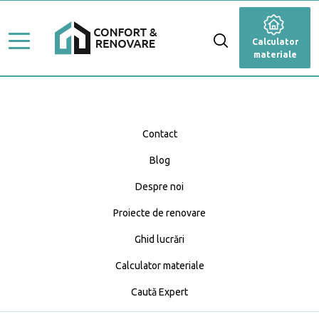
Stiluri de amenajare
Renovare
Calculator
Ghid Lucrări
materiale
Dormitor
Top Proiecte
Baie
Servicii
Cameră de zi
Contact
Profesioniști
Blog
Bucătărie
Caută Expert
Despre noi
Blog
Anexă
Calculator materiale
Proiecte de renovare
Fațadă
Ghid lucrări
Calculator materiale
Grădină și terasă
Caută Expert