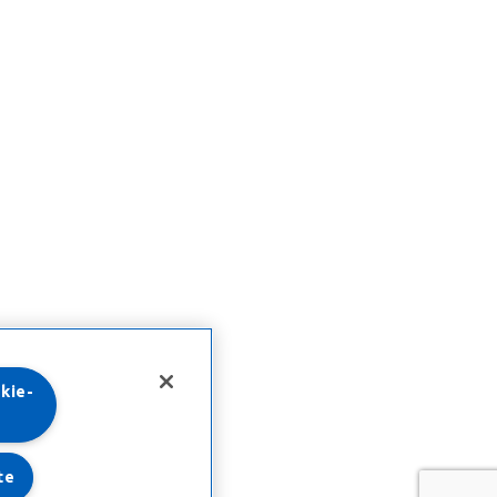
kie-
te