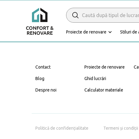
Search
for:
Proiecte de renovare
Stiluri de
Caută Expert
Renovare
Contact
Proiecte de renovare
Ca
Blog
Ghid lucrări
Despre noi
Calculator materiale
Bucătărie
Politică de confidențialitate
Termeni și condiții