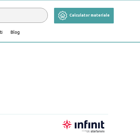
Calculator materiale
ti
Blog
Cameră de zi
Grădină și terasă