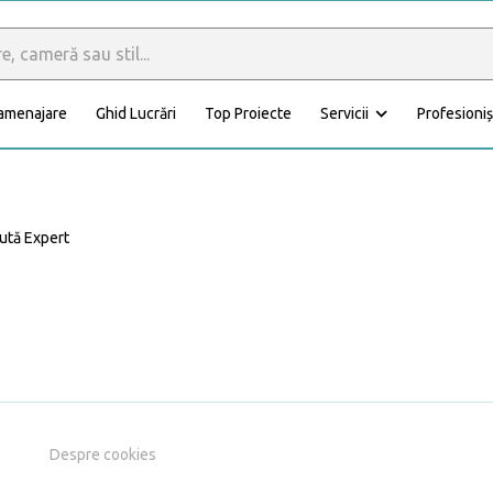
 amenajare
Ghid Lucrări
Top Proiecte
Servicii
Profesioniș
Calculator materiale
Dormitor
Baie
ută Expert
Anexă
Fațadă
Despre cookies