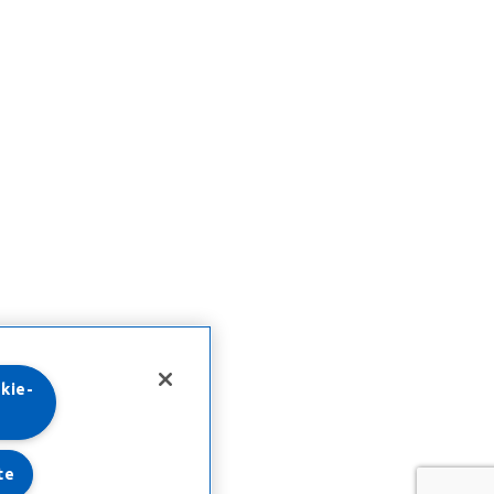
kie-
te