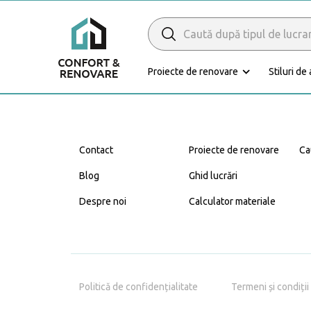
Search
for:
Proiecte de renovare
Stiluri de
Caută Expert
Renovare
Contact
Proiecte de renovare
Ca
Blog
Ghid lucrări
Despre noi
Calculator materiale
Bucătărie
Politică de confidențialitate
Termeni și condiții