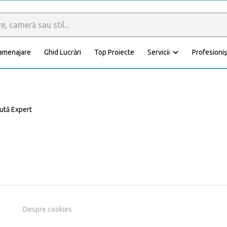
 amenajare
Ghid Lucrări
Top Proiecte
Servicii
Profesioniș
Calculator materiale
Dormitor
Baie
ută Expert
Anexă
Fațadă
Despre cookies