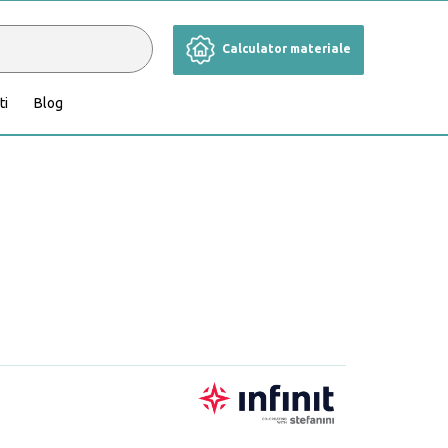
Calculator materiale
ti
Blog
Cameră de zi
Grădină și terasă