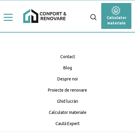
Stiluri de amenajare
Renovare
Calculator
Ghid Lucrări
materiale
Dormitor
Top Proiecte
Baie
Servicii
Cameră de zi
Contact
Profesioniști
Blog
Bucătărie
Caută Expert
Despre noi
Blog
Anexă
Calculator materiale
Proiecte de renovare
Fațadă
Ghid lucrări
Calculator materiale
Grădină și terasă
Caută Expert