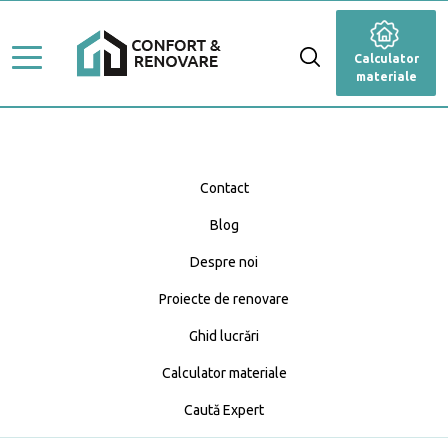
Stiluri de amenajare
Renovare
Calculator
Ghid Lucrări
materiale
Dormitor
Top Proiecte
Baie
Servicii
Cameră de zi
Contact
Profesioniști
Blog
Bucătărie
Caută Expert
Despre noi
Blog
Anexă
Calculator materiale
Proiecte de renovare
Fațadă
Ghid lucrări
Calculator materiale
Grădină și terasă
Caută Expert