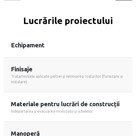
Lucrările proiectului
Echipament
Finisaje
Tratamentele aplicate pietrei și reînnoirea rosturilor (furnizare și
instalare)
Materiale pentru lucrări de construcții
Îndepărtarea și evacuarea molozului și schelelor
Manoperă