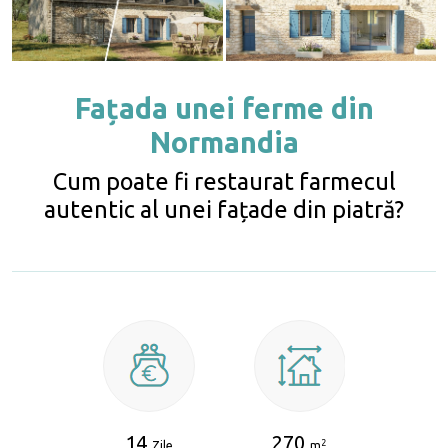
Fațada unei ferme din
Normandia
Cum poate fi restaurat farmecul
autentic al unei fațade din piatră?
14
270
2
Zile
m