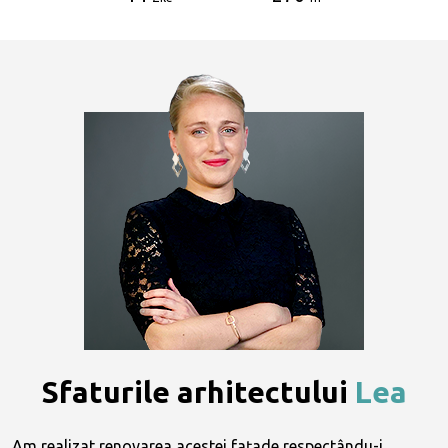
Sfaturile arhitectului
Lea
Am realizat renovarea acestei fațade respectându-i