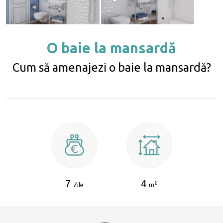
O baie la mansardă
Cum să amenajezi o baie la mansardă?
7
4
2
Zile
m