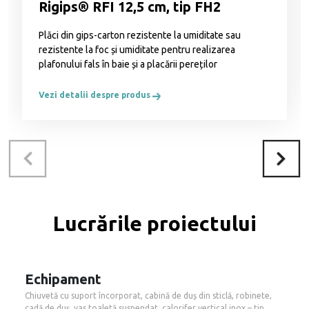
Rigips® RFI 12,5 cm, tip FH2
Plăci din gips-carton rezistente la umiditate sau
rezistente la foc și umiditate pentru realizarea
plafonului fals în baie și a placării pereților
Vezi detalii despre produs
Lucrările proiectului
Echipament
Chiuvetă cu suport încorporat, cabină de duș din sticlă, robinete,
cadă de duș, vas toaletă suspendat, calorifer vertical inox – tip