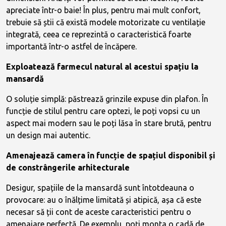
apreciate într-o baie! În plus, pentru mai mult confort,
trebuie să știi că există modele motorizate cu ventilație
integrată, ceea ce reprezintă o caracteristică foarte
importantă într-o astfel de încăpere.
Exploatează farmecul natural al acestui spațiu la
mansardă
O soluție simplă: păstrează grinzile expuse din plafon. În
funcție de stilul pentru care optezi, le poți vopsi cu un
aspect mai modern sau le poți lăsa în stare brută, pentru
un design mai autentic.
Amenajează camera în funcție de spațiul disponibil și
de constrângerile arhitecturale
Desigur, spațiile de la mansardă sunt întotdeauna o
provocare: au o înălțime limitată și atipică, așa că este
necesar să ții cont de aceste caracteristici pentru o
amenajare perfectă. De exemplu, poți monta o cadă de