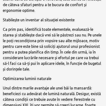
de câteva sfaturi pentru a te bucura de confort și
ergonomie optime.
Stabilește un inventar al situației existente
Ca prim pas, identifică toate elementele, evaluează-le
starea și stabilește dacă vrei să le păstrezi sau nu. Pe unele
le poți recondiționa prin vopsire sau alte mijloace, motiv
pentru care este bine să soliciți ajutorul unui profesionist
pentru a putea planifica din timp. În cele din urmă, ia în
considerare lucrările necesare și efortul pe care va trebui
să-l faci ca să-ți pui în aplicare ideile, în funcție de bugetul
și dorințele tale.
Optimizarea luminii naturale
Unul dintre marile avantaje ale unei băi la mansardă:
beneficiezi cu adevărat de lumină naturală. Desigur, există
câteva condiții ce trebuie avute în vedere: ferestrele cu
dimensiuni XXL îți vor permite să creezi lucarne, foarte