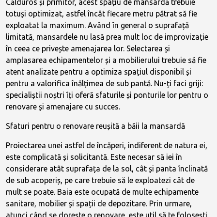
Călduros și primitor, acest spațiu de mansardă trebuie
totuși optimizat, astfel încât fiecare metru pătrat să fie
exploatat la maximum. Având în general o suprafață
limitată, mansardele nu lasă prea mult loc de improvizație
în ceea ce privește amenajarea lor. Selectarea și
amplasarea echipamentelor și a mobilierului trebuie să fie
atent analizate pentru a optimiza spațiul disponibil și
pentru a valorifica înălțimea de sub pantă. Nu-ți faci griji:
specialiștii noștri îți oferă sfaturile și ponturile lor pentru o
renovare și amenajare cu succes.
Sfaturi pentru o renovare reușită a băii la mansardă
Proiectarea unei astfel de încăperi, indiferent de natura ei,
este complicată și solicitantă. Este necesar să iei în
considerare atât suprafața de la sol, cât și panta înclinată
de sub acoperiș, pe care trebuie să le exploatezi cât de
mult se poate. Baia este ocupată de multe echipamente
sanitare, mobilier și spații de depozitare. Prin urmare,
atunci când se dorește o renovare, este util să te folosești