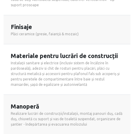
suport prosoape
Finisaje
Plăci ceramice (gresie, faianță & mozaic)
Materiale pentru lucrări de construcții
Instalații sanitare și electrice (inclusiv sistem de încălzire în
pardoseală), adeziv si chit de rosturi pentru placări, plăci cu
structură metalică și accesorii pentru plafonul fals sub acoperiș și
pentru peretele de compartimentare între baie și restul
mansardei, șapă de egalizare și autonivelantă
Manoperă
Realizare lucrări de construcții/instalații, montaj panouri duș, cadă
duș, chiuvetă cu suport și vas de toaletă suspendat, organizare de
șantier - îndepărtarea și evacuarea molozului