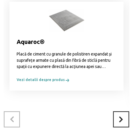
Aquaroc®
Placă de ciment cu granule de polistiren expandat și
suprafețe armate cu plasă din fibră de sticlă pentru
spații cu expunere directă la acțiunea apei sau
încăperi cu umiditate excesivă – utilizată la peretii din
zona dușului și a căzii. Suprafața pereților a fost apoi
Vezi detalii despre produs
placată cu faianță.