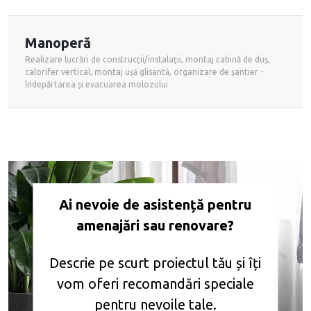
Manoperă
Realizare lucrări de construcții/instalații, montaj cabină de duș,
calorifer vertical, montaj ușă glisantă, organizare de șantier -
îndepărtarea și evacuarea molozului
Ai nevoie de asistență pentru
amenajări sau renovare?
Descrie pe scurt proiectul tău și îți
vom
oferi recomandări speciale
pentru nevoile tale.