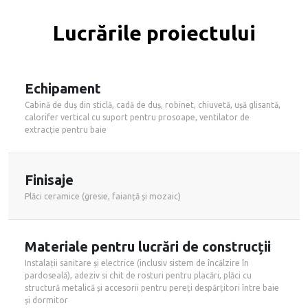
Lucrările proiectului
Echipament
Cabină de duș din sticlă, cadă de duș, robinet, chiuvetă, ușă glisantă,
calorifer vertical cu suport pentru prosoape, ventilator de
extracție pentru baie
Finisaje
Plăci ceramice (gresie, faianță și mozaic)
Materiale pentru lucrări de construcții
Instalații sanitare și electrice (inclusiv sistem de încălzire în
pardoseală), adeziv si chit de rosturi pentru placări, plăci cu
structură metalică și accesorii pentru pereți despărțitori între baie
și dormitor