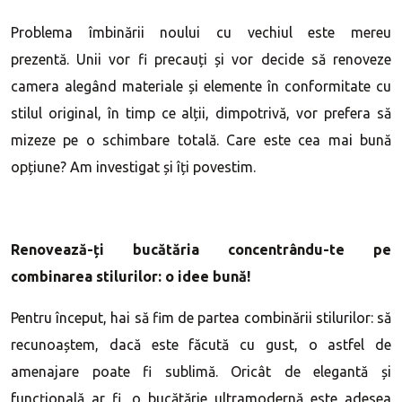
Problema îmbinării noului cu vechiul este mereu
prezentă. Unii vor fi precauți și vor decide să renoveze
camera alegând materiale și elemente în conformitate cu
stilul original, în timp ce alții, dimpotrivă, vor prefera să
mizeze pe o schimbare totală. Care este cea mai bună
opțiune? Am investigat și îți povestim.
Renovează-ți bucătăria concentrându-te pe
combinarea stilurilor: o idee bună!
Pentru început, hai să fim de partea combinării stilurilor: să
recunoaștem, dacă este făcută cu gust, o astfel de
amenajare poate fi sublimă. Oricât de elegantă și
funcțională ar fi, o bucătărie ultramodernă este adesea