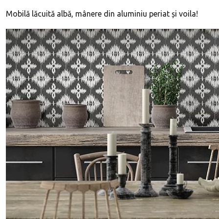
Mobilă lăcuită albă, mânere din aluminiu periat și voila!