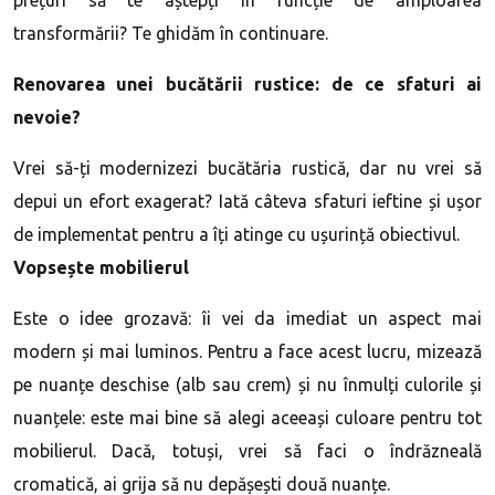
prețuri să te aștepți în funcție de amploarea
transformării? Te ghidăm în continuare.
Renovarea unei bucătării rustice: de ce sfaturi ai
nevoie?
Vrei să-ți modernizezi bucătăria rustică, dar nu vrei să
depui un efort exagerat? Iată câteva sfaturi ieftine și ușor
de implementat pentru a îți atinge cu ușurință obiectivul.
Vopsește mobilierul
Este o idee grozavă: îi vei da imediat un aspect mai
modern și mai luminos. Pentru a face acest lucru, mizează
pe nuanțe deschise (alb sau crem) și nu înmulți culorile și
nuanțele: este mai bine să alegi aceeași culoare pentru tot
mobilierul. Dacă, totuși, vrei să faci o îndrăzneală
cromatică, ai grija să nu depășești două nuanțe.