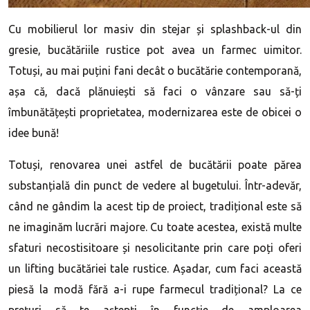
Cu mobilierul lor masiv din stejar și splashback-ul din
gresie, bucătăriile rustice pot avea un farmec uimitor.
Totuși, au mai puțini fani decât o bucătărie contemporană,
așa că, dacă plănuiești să faci o vânzare sau să-ți
îmbunătățești proprietatea, modernizarea este de obicei o
idee bună!
Totuși, renovarea unei astfel de bucătării poate părea
substanțială din punct de vedere al bugetului. Într-adevăr,
când ne gândim la acest tip de proiect, tradițional este să
ne imaginăm lucrări majore. Cu toate acestea, există multe
sfaturi necostisitoare și nesolicitante prin care poți oferi
un lifting bucătăriei tale rustice. Așadar, cum faci această
piesă la modă fără a-i rupe farmecul tradițional? La ce