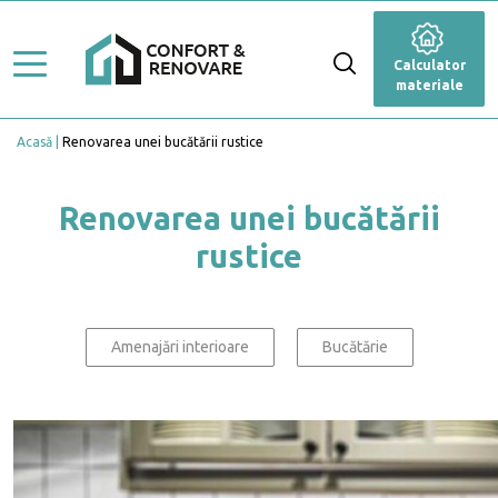
Stiluri de amenajare
Renovare
Calculator
Ghid Lucrări
materiale
Dormitor
Top Proiecte
Acasă
Renovarea unei bucătării rustice
Baie
Servicii
Cameră de zi
Renovarea unei bucătării
Profesioniști
rustice
Bucătărie
Caută Expert
Blog
Anexă
Calculator materiale
Amenajări interioare
Bucătărie
Fațadă
Grădină și terasă