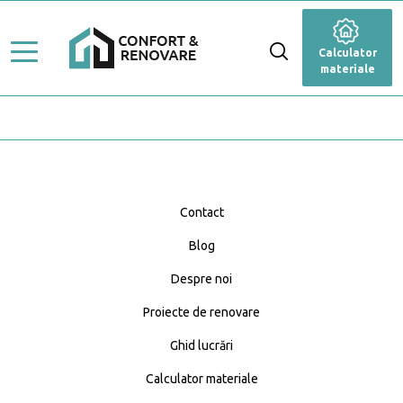
Stiluri de amenajare
Renovare
Calculator
Ghid Lucrări
materiale
Dormitor
Top Proiecte
Baie
Servicii
Cameră de zi
Profesioniști
Bucătărie
Caută Expert
Contact
Blog
Blog
Anexă
Calculator materiale
Despre noi
Fațadă
Proiecte de renovare
Ghid lucrări
Grădină și terasă
Calculator materiale