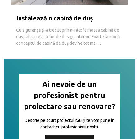
Instalează o cabină de duș
Cu siguranță ți-a trecut prin minte: faimoasa cabină de
duș, iubita revistelor de design interior! Foarte la modă,
conceptul de cabină de duș devine tot mai
popular. Complet sau parțial deschisă, din gresie sau
nu, rotundă, pătrată sau dreptunghiulară, cabina de duș
seduce prin acces și confort. Intenționezi să instalezi
unul? Avantajele și dezavantajele cabinei de duș,
cerințele tehnice, […]
Ai nevoie de un
profesionist pentru
proiectare sau renovare?
Descrie pe scurt proiectul tău și te vom pune în
contact cu profesioniștii noștri.